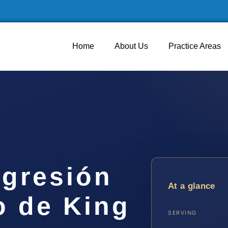
Home
About Us
Practice Areas
gresión
At a glance
o de King
SERVING