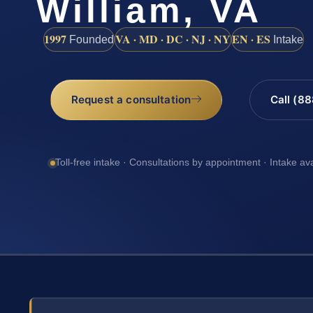
William, VA
1997
VA · MD · DC · NJ · NY
EN · ES
Founded
Intake
Request a consultation
Call (8
Toll-free intake · Consultations by appointment · Intake av