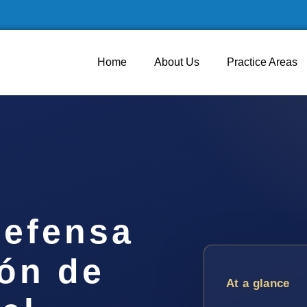
Home
About Us
Practice Areas
efensa
ión de
At a glance