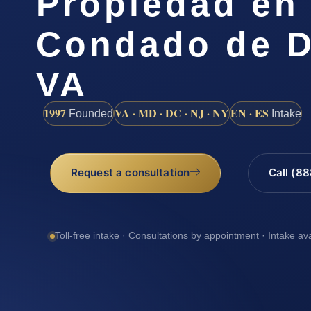
Propiedad en 
Condado de D
VA
1997
VA · MD · DC · NJ · NY
EN · ES
Founded
Intake
Request a consultation
Call (8
Toll-free intake · Consultations by appointment · Intake av