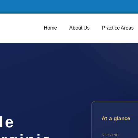
Home
About Us
Practice Areas
de
At a glance
SERVING