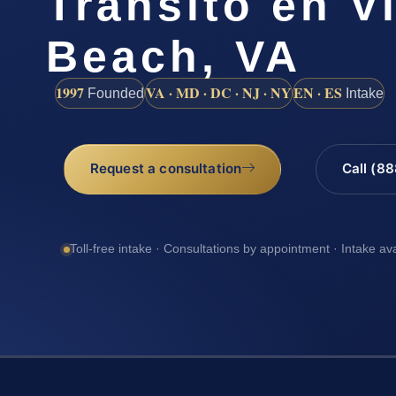
Tránsito en V
Beach, VA
1997
VA · MD · DC · NJ · NY
EN · ES
Founded
Intake
Request a consultation
Call (8
Toll-free intake · Consultations by appointment · Intake av