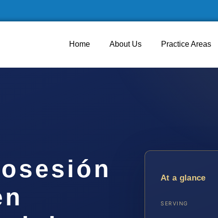
Home
About Us
Practice Areas
osesión
At a glance
en
SERVING