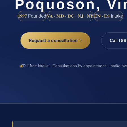
Poquoson, Vir
1997
VA · MD · DC · NJ · NY
EN · ES
Founded
Intake
Request a consultation
Call (8
Toll-free intake · Consultations by appointment · Intake av