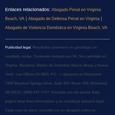
Enlaces relacionados:
Abogado Penal en Virginia
|
|
Beach, VA
Abogado de Defensa Penal en Virginia
Abogado de Violencia Doméstica en Virginia Beach, VA
Publicidad legal.
Resultados anteriores no garantizan un
resultado similar. Contenido revisado por Mr. Sris (admitido en
Virginia, Maryland, Distrito de Columbia, Nueva Jersey y Nueva
York). Law Offices Of SRIS, P.C. — ubicación en Richmond:
7400 Beaufont Springs Drive, Suite 300, Room 395, Richmond,
VA 23225 | (888) 437-7747. Consulta con cita previa. Esta
página tiene fines informativos y no constituye asesoría legal.
Cada caso es único; consulte con un abogado sobre su