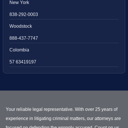
New York
838-292-0003
Woodstock
888-437-7747
Colombia
57 63419197
Your reliable legal representative. With over 25 years of
experience in litigating criminal matters, our attorneys are
focused on defending the wrongly accused. Count on us