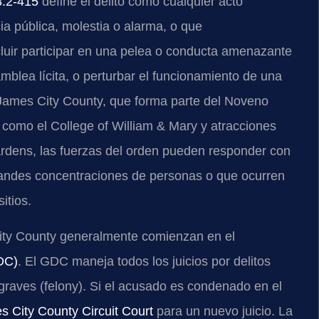
8.2-415
define el delito como cualquier acto
ia pública, molestia o alarma, o que
luir participar en una pelea o conducta amenazante
mblea lícita, o perturbar el funcionamiento de una
 James City County, que forma parte del Noveno
es como el College of William & Mary y atracciones
ardens, las fuerzas del orden pueden responder con
grandes concentraciones de personas o que ocurren
itios.
ty County generalmente comienzan en el
DC)
. El GDC maneja todos los juicios por delitos
graves (felony). Si el acusado es condenado en el
s City County Circuit Court
para un nuevo juicio. La