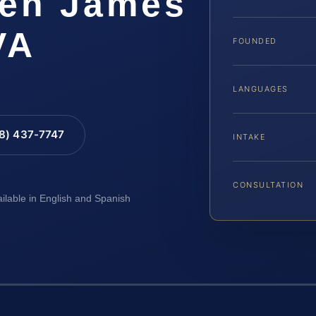
 en James
VA
FOUNDED
LANGUAGES
88) 437-7747
INTAKE
CONSULTATION
ailable in English and Spanish