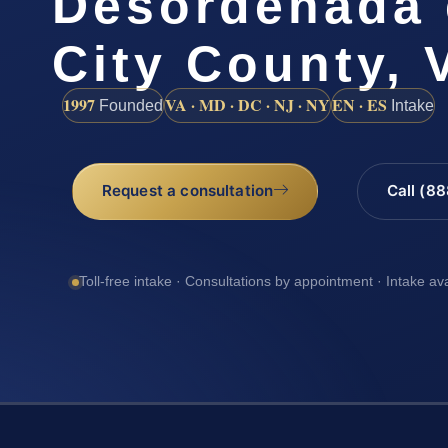
Desordenada
City County, 
1997
VA · MD · DC · NJ · NY
EN · ES
Founded
Intake
Request a consultation
Call (8
Toll-free intake · Consultations by appointment · Intake av