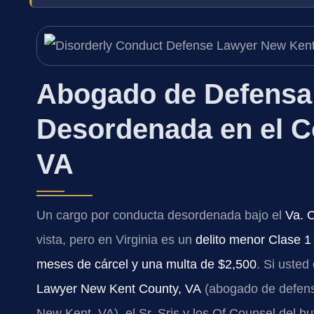
Abogado de Defensa
Desordenada en el 
VA
Un cargo por conducta desordenada bajo el
Va. 
vista, pero en Virginia es un
delito menor Clase 
meses de cárcel y una multa de $2,500
. Si uste
Lawyer New Kent County, VA
(abogado de defens
New Kent, VA), el Sr. Sris y los Of Counsel del b