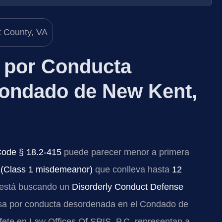
 por Conducta
Condado de New Kent,
Code § 18.2-415
puede parecer menor a primera
1 (Class 1 misdemeanor)
que conlleva hasta
12
d está buscando un
Disorderly Conduct Defense
a por conducta desordenada en el Condado de
ufete en Law Offices Of SRIS, P.C. representan a