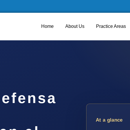
Home
About Us
Practice Areas
efensa
At a glance