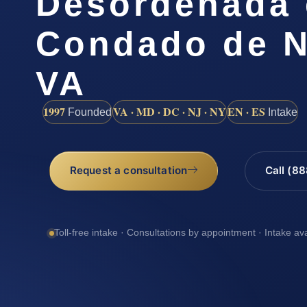
Desordenada 
Condado de N
VA
1997
VA · MD · DC · NJ · NY
EN · ES
Founded
Intake
Request a consultation
Call (8
Toll-free intake · Consultations by appointment · Intake av