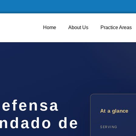
Home
About Us
Practice Areas
efensa
At a glance
ondado de
SERVING