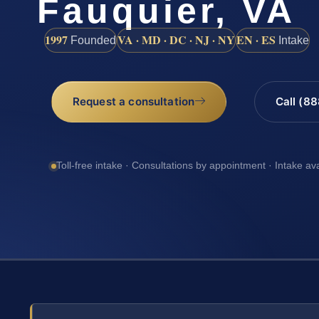
Fauquier, VA
1997
VA · MD · DC · NJ · NY
EN · ES
Founded
Intake
Request a consultation
Call (8
Toll-free intake · Consultations by appointment · Intake av