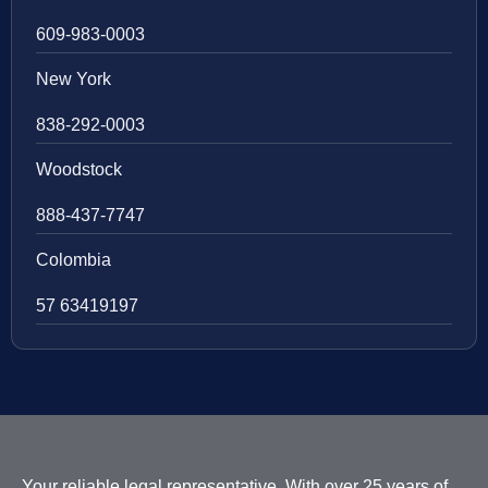
609-983-0003
New York
838-292-0003
Woodstock
888-437-7747
Colombia
57 63419197
Your reliable legal representative. With over 25 years of