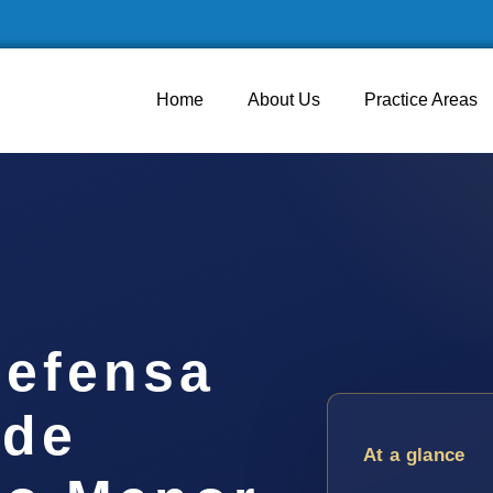
Home
About Us
Practice Areas
efensa
 de
At a glance