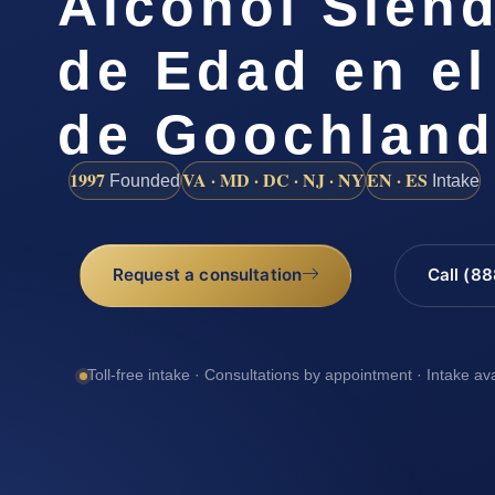
Alcohol Sien
de Edad en e
de Goochland
1997
VA · MD · DC · NJ · NY
EN · ES
Founded
Intake
Request a consultation
Call (8
Toll-free intake · Consultations by appointment · Intake av