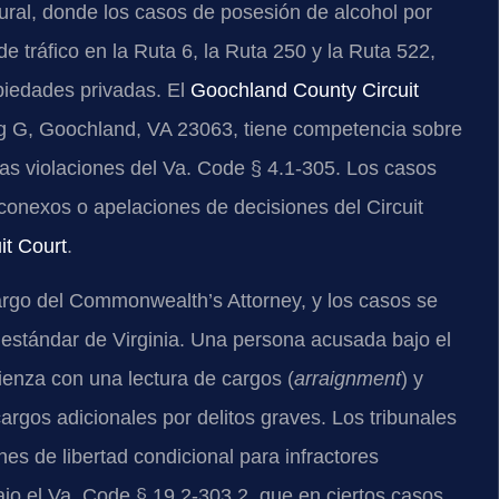
ural, donde los casos de posesión de alcohol por
tráfico en la Ruta 6, la Ruta 250 y la Ruta 522,
piedades privadas. El
Goochland County Circuit
ng G, Goochland, VA 23063, tiene competencia sobre
 las violaciones del Va. Code § 4.1-305. Los casos
 conexos o apelaciones de decisiones del Circuit
it Court
.
argo del Commonwealth’s Attorney, y los casos se
estándar de Virginia. Una persona acusada bajo el
enza con una lectura de cargos (
arraignment
) y
cargos adicionales por delitos graves. Los tribunales
es de libertad condicional para infractores
ajo el Va. Code § 19.2-303.2, que en ciertos casos