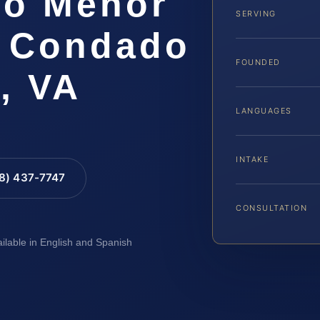
do Menor
SERVING
l Condado
FOUNDED
, VA
LANGUAGES
INTAKE
88) 437-7747
CONSULTATION
ailable in English and Spanish