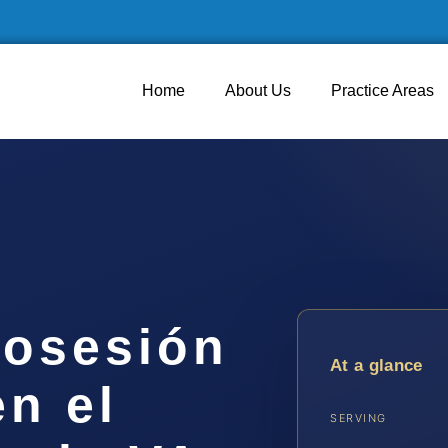
Home
About Us
Practice Areas
osesión
At a glance
n el
SERVING