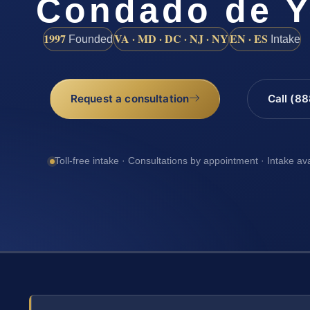
Condado de Y
1997
VA · MD · DC · NJ · NY
EN · ES
Founded
Intake
Request a consultation
Call (8
Toll-free intake · Consultations by appointment · Intake av