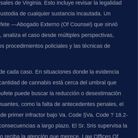
ales de Virginia. Esto incluye revisar la legalidad
e custodia de cualquier sustancia incautada. Un
bufete —Abogado Externo (Of Counsel) que sirvió
 analiza el caso desde múltiples perspectivas,
s procedimientos policiales y las técnicas de
de cada caso. En situaciones donde la evidencia
antidad de cannabis está cerca del umbral que
bufete puede buscar la reducción o desestimación
nuantes, como la falta de antecedentes penales, el
e primer infractor bajo Va. Code §Va. Code ? 18.2-
consecuencias a largo plazo. El Sr. Sris supervisa la
o reciba la atención que merece. Law Offices Of